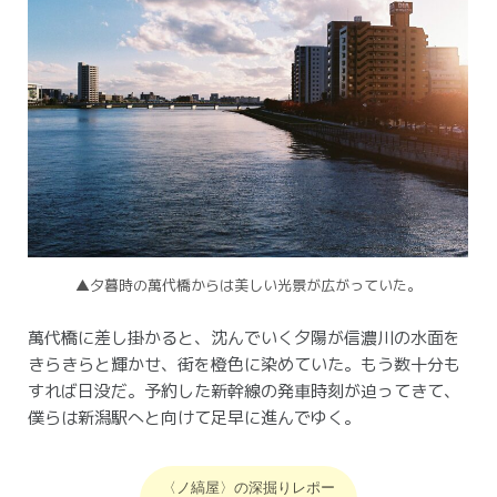
▲夕暮時の萬代橋からは美しい光景が広がっていた。
萬代橋に差し掛かると、沈んでいく夕陽が信濃川の水面を
きらきらと輝かせ、街を橙色に染めていた。
もう数十分も
すれば日没だ。
予約した新幹線の発車時刻が迫ってきて、
僕らは新潟駅へと向けて足早に進んでゆく。
〈ノ縞屋〉の深掘りレポー