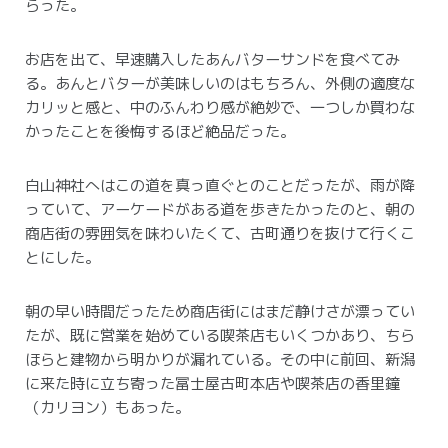
らった。
お店を出て、早速購入したあんバターサンドを食べてみ
る。
あんとバターが美味しいのはもちろん、外側の適度な
カリッと感と、中のふんわり感が絶妙で、一つしか買わな
かったことを後悔するほど絶品だった。
白山神社へはこの道を真っ直ぐとのことだったが、雨が降
っていて、アーケードがある道を歩きたかったのと、朝の
商店街の雰囲気を味わいたくて、古町通りを抜けて行くこ
とにした。
朝の早い時間だったため商店街にはまだ静けさが漂ってい
たが、既に営業を始めている喫茶店もいくつかあり、ちら
ほらと建物から明かりが漏れている。
その中に前回、新潟
に来た時に立ち寄った冨士屋古町本店や喫茶店の香里鐘
（カリヨン）もあった。