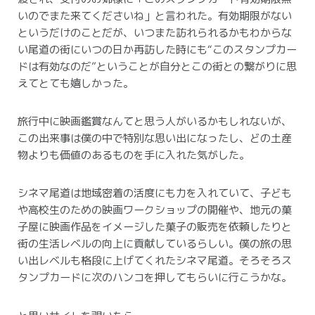
いのでまた来てくださいね」と言われた。有効期限がない
というだけのことだが、いつまた訪れられるかもわからな
い尾道の街にいつの日か再訪した時にも“このスタンプカー
ドは有効なのだ”ということが自分とこの街との繋がりに思
えてとても嬉しかった。
旅行中に映画鑑賞なんてと思う人がいるかもしれないが、
この出来事は僕の中で特別な思い出になったし、どの土産
物よりも価値のあるものを手に入れた気がした。
シネマ尾道は地域密着の活度にも力を入れていて、子ども
や高校生のための映画ワークショップの開催や、地元の菓
子屋に映画作品をイメージした菓子の販売を依頼したりと
街の生活レベルの向上に貢献しているらしい。僕の旅の思
い出レベルも格段に上げてくれたシネマ尾道。そろそろス
タンプカードに次のハンコを押してもらいに行こうかな。