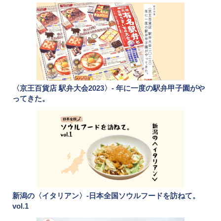
〈京王百貨店 駅弁大会2023〉- 年に一度の駅弁甲子園がや
ってきた。
新潟の〈イタリアン〉-日本全国ソウルフードを訪ねて。
vol.1