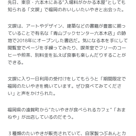
先日、東京・六本木にある“入場料がかかる本屋”としても
知られる「文喫」で福岡のおいしいたいやきと出会った。
文喫は、アートやデザイン、建築などの書籍が豊富に揃っ
ていることで有名な「青山ブックセンター六本木店」の跡
地で2018年にオープンした書店だ。
気になる本を手にして
閲覧室でページを手繰ってみたり、喫茶室でフリーのコー
ヒーや煎茶、別料金を払えば食事も楽しんだりすることが
できる。
文喫に入り一日利用の受付けをしてもらうと「期間限定で
福岡のたいやきを焼いています。ぜひ食べてみてくださ
い」と声をかけられた。
福岡県の遠賀町から“たいやきが食べられるカフェ”「あま
ねや」が出店しているのだそう。
３種類のたいやきが販売されていて、自家製つぶあんとカ