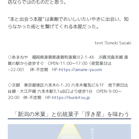
店ならではのものだと思う。
“本と出会う本屋”は素敵でおいしいたいやきに出会い、知
らなかった街とを繋げてくれる本屋だった。
text:Tomoki Sasaki
◇あまねや 福岡県遠賀郡遠賀町遠賀川2-1-46 JR鹿児島本線 遠
賀川駅から徒歩すぐ OPEN-11:00〜17:00（夜営業日は
~22:00） 休-不定期 HP-
https://amane-ya.com
◇文喫 東京都港区六本木6-1-20 六本木電気ビル1F 地下鉄日比
谷線・大江戸線 六本木駅3,1a出口より徒歩1分 OPEN-9:00〜
20:00 休-不定期 HP-
https://bunkitsu.jp
「新潟の米菓」と伝統菓子「浮き星」を味わう