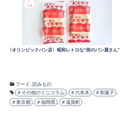
〈オリンピックパン店〉昭和レトロな“街のパン屋さん”
フード
,
読みもの
＃その他のミニコラム
,
＃六本木
,
＃和菓子
,
＃東京都
,
＃福岡県
,
＃遠賀町