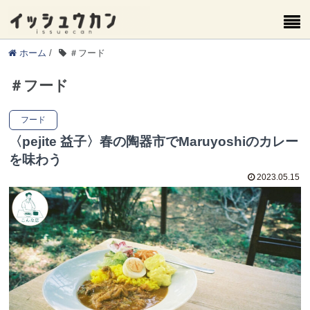
ホーム
/
＃フード
＃フード
フード
〈pejite 益子〉春の陶器市でMaruyoshiのカレー
を味わう
2023.05.15